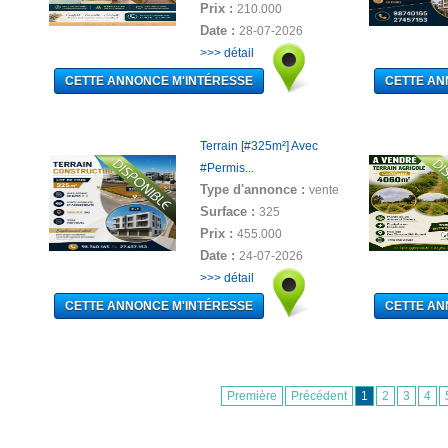
Prix :
210.000
Date :
28-07-2026
>>> détail
Terrain [#325m²] Avec
#Permis...
Type d'annonce :
vente
Surface :
325
Prix :
455.000
Date :
24-07-2026
>>> détail
Première
Précédent
1
2
3
4