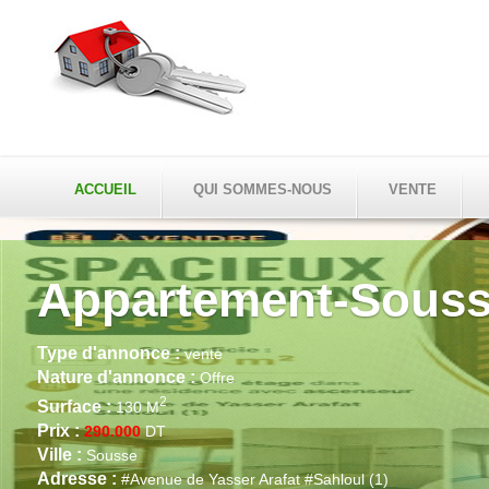
ACCUEIL
QUI SOMMES-NOUS
VENTE
Appartement-Sous
Type d'annonce :
vente
Nature d'annonce :
Offre
2
Surface :
130 M
Prix :
290.000
DT
Ville :
Sousse
Adresse :
#Avenue de Yasser Arafat #Sahloul (1)