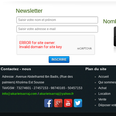
Newsletter
Nomb
Contactez - nous
Plan du site
Adresse : Avenue Abdelhamid Ibn Badis, (Rue des
Accueil
palmiers) Khzéma Est Sousse
Qui sommes
Tél/GSM : 73274601 - 27457153 - 98740165 - 50457153
Achat
info@akarietsarraj.com
/
akarietsarraj@yahoo.fr
Location
Vente
Déposer vot