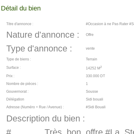
Détail du bien
Titre d'annonce :
#Occasion à ne Pas Rater #Se
Nature d'annonce :
Offre
Type d'annonce :
vente
Type de biens :
Terrain
2
Surface :
14252 M
Prix :
330.000 DT
Nombre de pièces :
1
Gouvernorat :
Sousse
Délégation
Sidi bouali
Adresse (Numéro + Rue / Avenue) :
#Sidi Bouali
Description du bien :
#_______Très_bon_offre #La_Sté