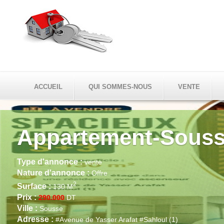
ACCUEIL
QUI SOMMES-NOUS
VENTE
Mais
Type d'annon
Nature d'ann
Surface :
603
Prix :
1.050.0
Ville :
Sousse
Adresse :
#Ci