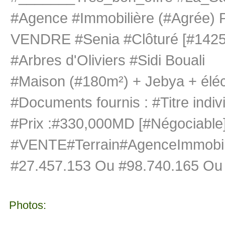
#Agence #Immobilière (#Agrée) 
VENDRE #Senia #Clôturé [#1425
#Arbres d'Oliviers #Sidi Bouali
#Maison (#180m²) + Jebya + éléct
#Documents fournis : #Titre indiv
#Prix :#330,000MD [#Négociable
#VENTE#Terrain#AgenceImmobili
#27.457.153 Ou #98.740.165 Ou
Photos: