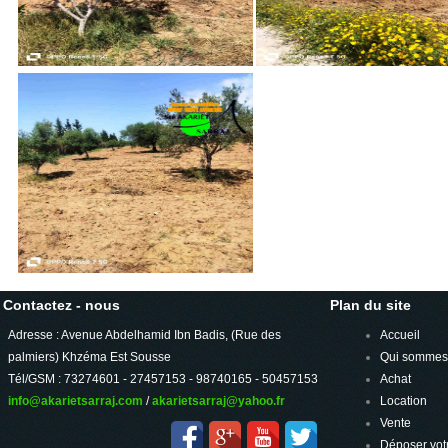
Contactez - nous
Plan du site
Adresse : Avenue Abdelhamid Ibn Badis, (Rue des
Accueil
palmiers) Khzéma Est Sousse
Qui sommes
Tél/GSM : 73274601 - 27457153 - 98740165 - 50457153
Achat
info@akarietsarraj.com
/
akarietsarraj@yahoo.fr
Location
Vente
Déposer vot