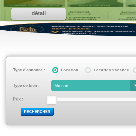
tail
Type d'annonce :
Location
Location vacance
Type de bien :
Prix :