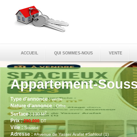
ACCUEIL
QUI SOMMES-NOUS
VENTE
artement-Sousse
once :
vente
nnonce :
Offre
2
30 M
00
DT
e
Avenue de Yasser Arafat #Sahloul (1)