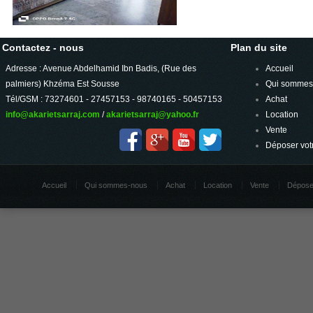
Contactez - nous
Plan du site
Adresse : Avenue Abdelhamid Ibn Badis, (Rue des
Accueil
palmiers) Khzéma Est Sousse
Qui sommes
Tél/GSM : 73274601 - 27457153 - 98740165 - 50457153
Achat
info@akarietsarraj.com
/
akarietsarraj@yahoo.fr
Location
Vente
Déposer vot
Accueil
Qui sommes-nous
Achat
Location
Vente
Dépose