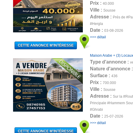
Prix :
40.000
Ville :
Sousse
Adresse :
Prés de #Par
#Hergla
Date :
03-08-2026
>>> détail
Maison Arabe + (3) Locau
Type d'annonce :
v
Nature d'annonce 
Surface :
436
Prix :
700.000
Ville :
Sousse
Adresse :
Sur la #Rou
Principale #Hammem Sou
#Ghrabi
Date :
25-07-2026
>>> détail