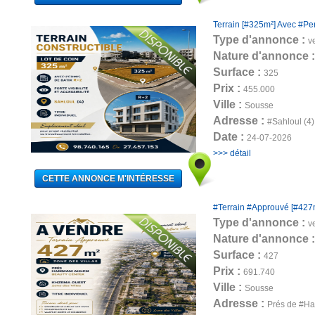
Terrain [#325m²] Avec #Per
Type d'annonce :
v
Nature d'annonce 
Surface :
325
Prix :
455.000
Ville :
Sousse
Adresse :
#Sahloul (4)
Date :
24-07-2026
>>> détail
#Terrain #Approuvé [#427m²
Type d'annonce :
v
Nature d'annonce 
Surface :
427
Prix :
691.740
Ville :
Sousse
Adresse :
Prés de #