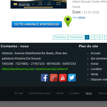
Ahlem Beauty Center #K
Ouest
Date :
21-07-2026
>>> détail
Première
Précédent
1
2
3
4
Contactez - nous
Plan du site
Adresse : Avenue Abdelhamid Ibn Badis, (Rue des
Accueil
palmiers) Khzéma Est Sousse
Qui sommes
Tél/GSM : 73274601 - 27457153 - 98740165 - 50457153
Achat
info@akarietsarraj.com
/
akarietsarraj@yahoo.fr
Location
Vente
Déposer vot
Accueil
Qui sommes-nous
Achat
Location
Vente
Dépose