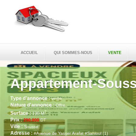
ACCUEIL
QUI SOMMES-NOUS
VENTE
Appartement-Sous
Type d'annonce :
vente
Nature d'annonce :
Offre
2
Surface :
130 M
Prix :
290.000
DT
Ville :
Sousse
Adresse :
#Avenue de Yasser Arafat #Sahloul (1)