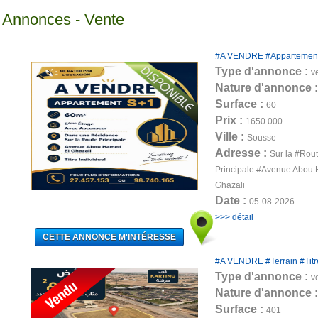
Annonces - Vente
#A VENDRE #Appartement [
Type d'annonce :
v
Nature d'annonce 
Surface :
60
Prix :
1650.000
Ville :
Sousse
Adresse :
Sur la #Rou
Principale #Avenue Abou
Ghazali
Date :
05-08-2026
>>> détail
#A VENDRE #Terrain #Titré
Type d'annonce :
v
Nature d'annonce 
Surface :
401