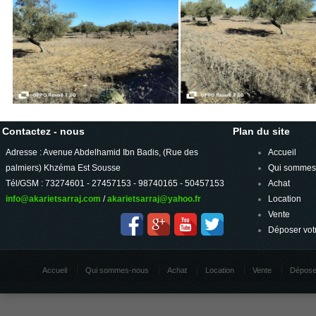
Contactez - nous
Plan du site
Adresse : Avenue Abdelhamid Ibn Badis, (Rue des
Accueil
palmiers) Khzéma Est Sousse
Qui sommes
Tél/GSM : 73274601 - 27457153 - 98740165 - 50457153
Achat
info@akarietsarraj.com
/
akarietsarraj@yahoo.fr
Location
Vente
Déposer vot
Accueil
Qui sommes-nous
Achat
Location
Vente
Dépose