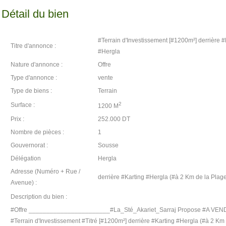
Détail du bien
#Terrain d'Investissement [#1200m²] derrière #
Titre d'annonce :
#Hergla
Nature d'annonce :
Offre
Type d'annonce :
vente
Type de biens :
Terrain
2
Surface :
1200 M
Prix :
252.000 DT
Nombre de pièces :
1
Gouvernorat :
Sousse
Délégation
Hergla
Adresse (Numéro + Rue /
derrière #Karting #Hergla (#à 2 Km de la Plag
Avenue) :
Description du bien :
#Offre _______________________#La_Sté_Akariet_Sarraj Propose #A VE
#Terrain d'Investissement #Titré [#1200m²] derrière #Karting #Hergla (#à 2 Km 