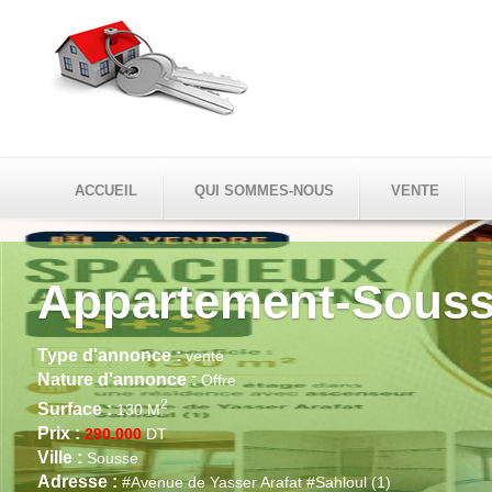
ACCUEIL
QUI SOMMES-NOUS
VENTE
Appartement-Sous
Type d'annonce :
vente
Nature d'annonce :
Offre
2
Surface :
130 M
Prix :
290.000
DT
Ville :
Sousse
Adresse :
#Avenue de Yasser Arafat #Sahloul (1)