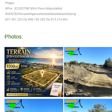
Plage)
#Prix : #210DT/M² [#Un Peux Négociable]
#VENTE#Terrain#AgenceImmobilière#AkarietSarraj
#27.457.153 Ou #98.740.165 Ou #73.274.601
Photos: