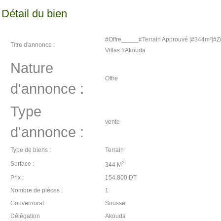
Détail du bien
#Offre_____#Terrain Approuvé [#344m²]#Z
Titre d'annonce :
Villas #Akouda
Nature
Offre
d'annonce :
Type
vente
d'annonce :
Type de biens :
Terrain
2
Surface :
344 M
Prix :
154.800 DT
Nombre de pièces :
1
Gouvernorat :
Sousse
Délégation
Akouda