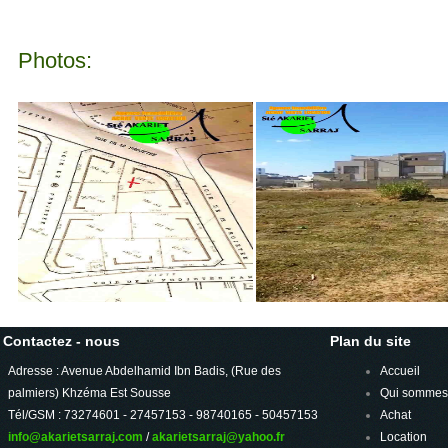
Photos:
Contactez - nous
Plan du site
Adresse : Avenue Abdelhamid Ibn Badis, (Rue des
Accueil
palmiers) Khzéma Est Sousse
Qui sommes
Tél/GSM : 73274601 - 27457153 - 98740165 - 50457153
Achat
info@akarietsarraj.com
/
akarietsarraj@yahoo.fr
Location