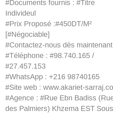
#Documents fournis : #Titre
Individeul
#Prix Proposé :#450DT/M²
[#Négociable]
#Contactez-nous dès maintenant
#Téléphone : #98.740.165 /
#27.457.153
#WhatsApp : +216 98740165
#Site web : www.akariet-sarraj.c
#Agence : #Rue Ebn Badiss (Ru
des Palmiers) Khzema EST Sou