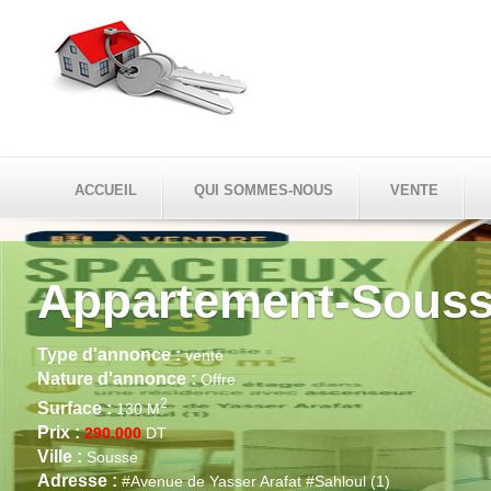
ACCUEIL
QUI SOMMES-NOUS
VENTE
Appartement-Souss
Type d'annonce :
vente
Nature d'annonce :
Offre
2
Surface :
130 M
Prix :
290.000
DT
Ville :
Sousse
Adresse :
#Avenue de Yasser Arafat #Sahloul (1)