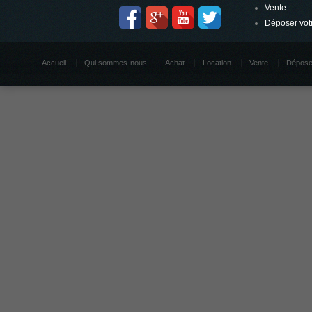
Vente
Déposer vot
Accueil
Qui sommes-nous
Achat
Location
Vente
Dépose