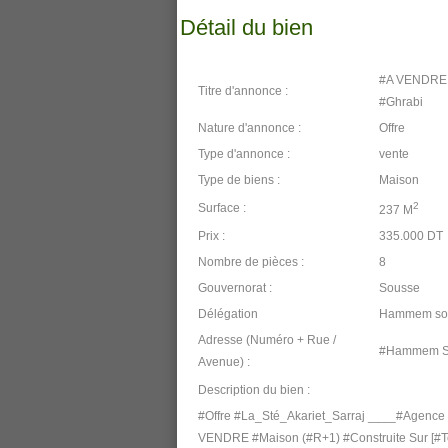
Détail du bien
#A VENDRE 
Titre d'annonce :
#Ghrabi
Nature d'annonce :
Offre
Type d'annonce :
vente
Type de biens :
Maison
2
Surface :
237 M
Prix :
335.000 DT
Nombre de pièces :
8
Gouvernorat :
Sousse
Délégation
Hammem so
Adresse (Numéro + Rue /
#Hammem So
Avenue) :
Description du bien :
#Offre #La_Sté_Akariet_Sarraj ____#Agence
VENDRE #Maison (#R+1) #Construite Sur [#