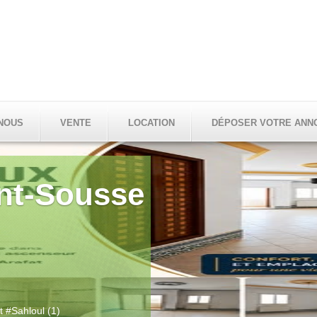
NOUS
VENTE
LOCATION
DÉPOSER VOTRE ANN
M
Type 
Natur
Surfa
Prix :
Ville 
Adres