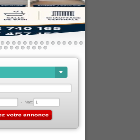
détail
- Max: