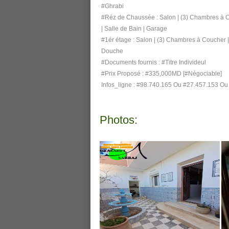
#Ghrabi
#Réz de Chaussée : Salon | (3) Chambres à Co
| Salle de Bain | Garage
#1ér étage : Salon | (3) Chambres à Coucher |
Douche
#Documents fournis : #Titre Individeul
#Prix Proposé : #335,000MD [#Négociable]
Infos_ligne : #98.740.165 Ou #27.457.153 O
Photos: