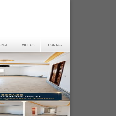
ONCE
VIDÉOS
CONTACT
aison-Sousse
d'annonce :
vente
e d'annonce :
Offre
2
ce :
603 M
1.050.000
DT
:
Sousse
se :
#Cité de la Plage (1)#Hammem Sousse