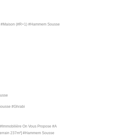
#Maison (#R+1) #Hammem Sousse
usse
usse #Ghrabi
 #Immobilière On Vous Propose #A
Terrain 237m²] #Hammem Sousse