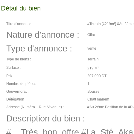
Détail du bien
Titre d'annonce :
#Terrain [#219m²] #Au 2éme 
Nature d'annonce :
Offre
Type d'annonce :
vente
Type de biens :
Terrain
2
Surface :
219 M
Prix :
207.000 DT
Nombre de pièces :
1
Gouvernorat :
Sousse
Délégation
Chatt mariem
Adresse (Numéro + Rue / Avenue) :
#Au 2éme Position de la #P
Description du bien :
#__Très_bon_offre #La_Sté_Akar