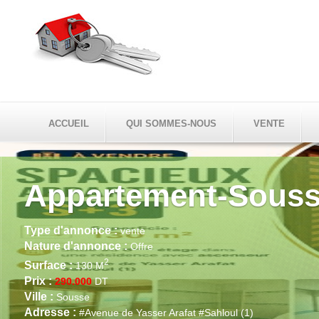
ACCUEIL
QUI SOMMES-NOUS
VENTE
Appartement-Sous
Type d'annonce :
vente
Nature d'annonce :
Offre
2
Surface :
130 M
Prix :
290.000
DT
Ville :
Sousse
Adresse :
#Avenue de Yasser Arafat #Sahloul (1)