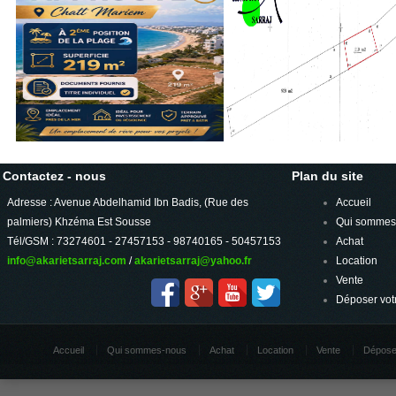
Contactez - nous
Plan du site
Adresse : Avenue Abdelhamid Ibn Badis, (Rue des
Accueil
palmiers) Khzéma Est Sousse
Qui sommes
Tél/GSM : 73274601 - 27457153 - 98740165 - 50457153
Achat
info@akarietsarraj.com
/
akarietsarraj@yahoo.fr
Location
Vente
Déposer vot
Accueil
Qui sommes-nous
Achat
Location
Vente
Dépose